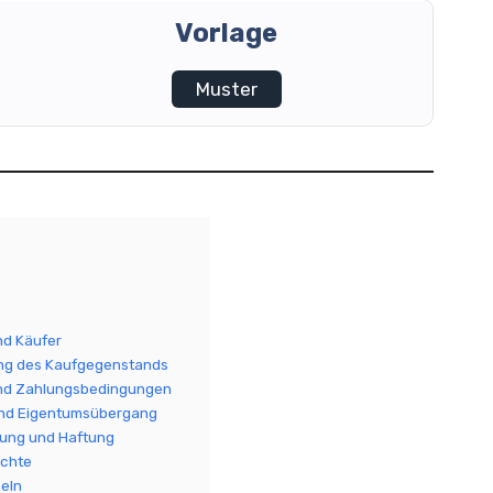
Vorlage
Muster
nd Käufer
ng des Kaufgegenstands
und Zahlungsbedingungen
und Eigentumsübergang
tung und Haftung
echte
seln